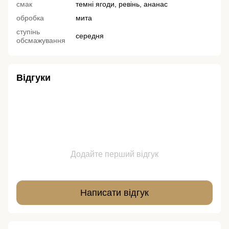
смак
темні ягоди, ревінь, ананас
обробка
мита
ступінь
середня
обсмажування
Відгуки
Додайте перший відгук
Написати відгук